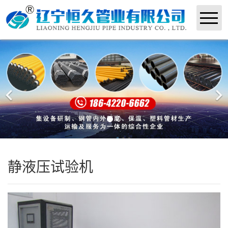
网站首页
关于我们
产品展示
生产设备
检测中心
静液压试验机
荣誉资质
新闻中心
人才招聘